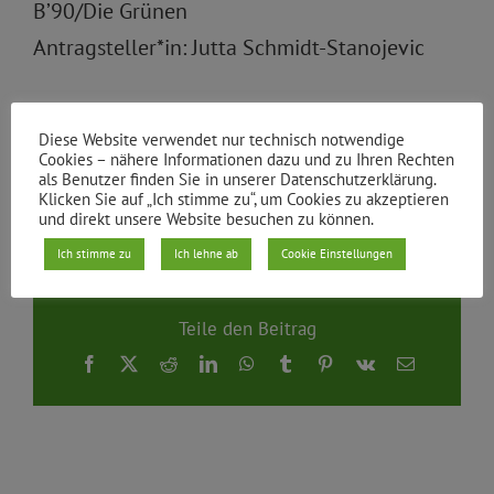
B’90/Die Grünen
Antragsteller*in: Jutta Schmidt-Stanojevic
PDF zur Drucksache
Diese Website verwendet nur technisch notwendige
Cookies – nähere Informationen dazu und zu Ihren Rechten
als Benutzer finden Sie in unserer Datenschutzerklärung.
Klicken Sie auf „Ich stimme zu“, um Cookies zu akzeptieren
Von
|
22.07.2020
und direkt unsere Website besuchen zu können.
Ich stimme zu
Ich lehne ab
Cookie Einstellungen
Teile den Beitrag
Facebook
X
Reddit
LinkedIn
WhatsApp
Tumblr
Pinterest
Vk
E-
Mail