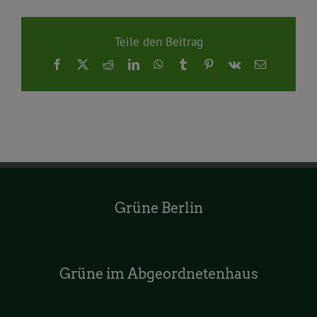
Teile den Beitrag
Facebook
X
Reddit
LinkedIn
WhatsApp
Tumblr
Pinterest
Vk
E-
Mail
Grüne Berlin
Grüne im Abgeordnetenhaus