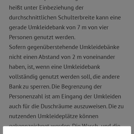
heißt unter Einbeziehung der
durchschnittlichen Schulterbreite kann eine
gerade Umkleidebank von 7 m von vier
Personen genutzt werden.
Sofern gegenüberstehende Umkleidebänke
nicht einen Abstand von 2 m voneinander
haben, ist, wenn eine Umkleidebank
vollständig genutzt werden soll, die andere
Bank zu sperren. Die Begrenzung der
Personenzahl ist am Eingang der Umkleiden
auch für die Duschräume auszuweisen. Die zu
nutzenden Umkleideplätze können
gekennzeichnet werden. Die Wasch- und die