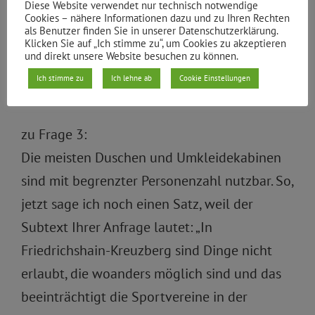
Duschräume dürfen nur unter Wahrung des
Diese Website verwendet nur technisch notwendige
Cookies – nähere Informationen dazu und zu Ihren Rechten
Mindestabstandes von 1,5 m genutzt werden.
als Benutzer finden Sie in unserer Datenschutzerklärung.
Klicken Sie auf „Ich stimme zu“, um Cookies zu akzeptieren
Gegebenenfalls müssen Duschen und
und direkt unsere Website besuchen zu können.
Waschräume zur Wahrung des Abstandes
Ich stimme zu
Ich lehne ab
Cookie Einstellungen
gesperrt werden.“
zu Frage 3:
Die meisten Duschen und Umkleidekabinen
sind mit begrenzter Personenzahl nutzbar. So,
jetzt sage ich noch einen Satz, weil der
Subtext Ihrer Anfrage lautet: „In
Friedrichshain-Kreuzberg sind Dinge nicht
erlaubt, die woanders möglich sind und das
beeinträchtigt die Sportvereine in der