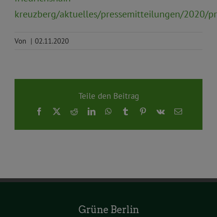
kreuzberg/aktuelles/pressemitteilungen/2020/p
Von
|
02.11.2020
Teile den Beitrag
Facebook
X
Reddit
LinkedIn
WhatsApp
Tumblr
Pinterest
Vk
E-
Mail
Grüne Berlin