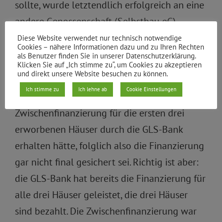
sollte, wurde letztendlich erfolgreich an eine
andere Genossenschaft (Selbstbau eG)
weitergegeben.
Diese Website verwendet nur technisch notwendige
Cookies – nähere Informationen dazu und zu Ihren Rechten
als Benutzer finden Sie in unserer Datenschutzerklärung.
Der Landesrechnungshof führt in seinem
Klicken Sie auf „Ich stimme zu“, um Cookies zu akzeptieren
und direkt unsere Website besuchen zu können.
Bericht mehrfach falsch aus, dass die DIESE
Ich stimme zu
Ich lehne ab
Cookie Einstellungen
eG bis heute (Juli 2020) nur eine
Zwischenfinanzierung für die ersten drei
erworbenen Häuser durch die GLS-Bank
erhalten hätte, folglich also die Finanzierung
gar nicht final gesichert sei. Richtig ist aber:
die GLS-Bank hat bereits die Finanzierung für
alle drei Häuser geleistet, die drei Häuser
sind bezahlt. Die Zwischenfinanzierung war