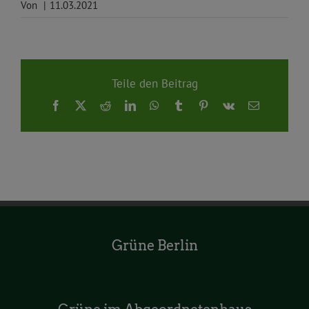
Von
|
11.03.2021
Teile den Beitrag
Facebook
X
Reddit
LinkedIn
WhatsApp
Tumblr
Pinterest
Vk
E-
Mail
Grüne Berlin