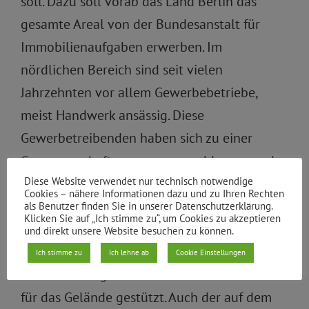
soll. Dazu soll vorab das Land Berlin das
gesamte Areal von der Bundesanstalt für
Immobilienaufgaben erwerben. Im
nördlichen Bereich sind seit vielen
Jahrzehnten vor allem Gewerbebetriebe,
meist Handwerk ansässig. Diese
Gewerbetreibenden haben sich zu einer
Genossenschaft zusammengeschlossen und
Diese Website verwendet nur technisch notwendige
wollen den Standort sichern und unter
Cookies – nähere Informationen dazu und zu Ihren Rechten
Beibehaltung der Kreuzberger Mischung
als Benutzer finden Sie in unserer Datenschutzerklärung.
Klicken Sie auf „Ich stimme zu“, um Cookies zu akzeptieren
Raum für weiteres verdrängungsbedrohtes
und direkt unsere Website besuchen zu können.
Kleingewerbe schaffen. Dieses Ziel wird auch
Ich stimme zu
Ich lehne ab
Cookie Einstellungen
durch Planungen des Bezirks und des Landes
für das Gelände gestützt. Auch der auf dem