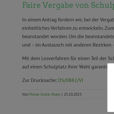
Faire Vergabe von Schul
In einem Antrag fordern wir, bei der Verg
einheitliches Verfahren zu entwickeln. Zu
beanstandet worden. Um die beanstandeten
und – im Austausch mit anderen Bezirken –
Mit dem Losverfahren für einen Teil der S
auf einen Schulplatz ihrer Wahl garantiert
Zur Drucksache:
DS/0882/VI
Von
Presse Grüne Xhain
|
25.10.2023