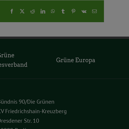
Facebook
X
Reddit
LinkedIn
WhatsApp
Tumblr
Pinterest
Vk
E-
Mail
Grüne
Grüne Europa
esverband
Bündnis 90/Die Grünen
V Friedrichshain-Kreuzberg
resdener Str. 10