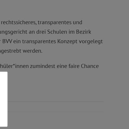
rechtssicheres, transparentes und
ngsgericht an drei Schulen im Bezirk
r BVV ein transparentes Konzept vorgelegt
ngestrebt werden.
chüler*innen zumindest eine faire Chance