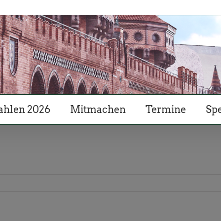
hlen 2026
Mitmachen
Termine
Sp