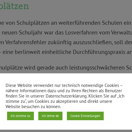
plätzen
abe von Schulplätzen an weiterführenden Schulen ein 
m neuen Schuljahr war das Losverfahren vom Verwaltu
 Verfahrensfehler zukünftig auszuschließen, soll de
 eine berlinweit einheitliche Durchführungspraxis a
chulplätze wird gerade auch leistungsschwächeren S
.
Diese Website verwendet nur technisch notwendige Cookies –
nähere Informationen dazu und zu Ihren Rechten als Benutzer
finden Sie in unserer Datenschutzerklärung. Klicken Sie auf „Ich
stimme zu“, um Cookies zu akzeptieren und direkt unsere
Website besuchen zu können.
Ich stimme zu
Ich lehne ab
Cookie Einstellungen