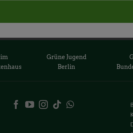
 im
Grüne Jugend
tenhaus
Berlin
Bund
K
D