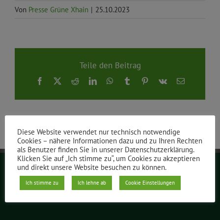
Von
Presse Grüne Xhain
|
25.10.2023
Teile den Beitrag
Facebook
X
Reddit
LinkedIn
WhatsApp
Tumblr
Pinterest
Vk
E-
Mail
Diese Website verwendet nur technisch notwendige
Cookies – nähere Informationen dazu und zu Ihren Rechten
als Benutzer finden Sie in unserer Datenschutzerklärung.
Klicken Sie auf „Ich stimme zu“, um Cookies zu akzeptieren
und direkt unsere Website besuchen zu können.
Grüne Berlin
Ich stimme zu
Ich lehne ab
Cookie Einstellungen