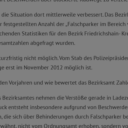
die Situation dort mittlerweile verbessert. Das Bezi
er festgestellten Anzahl der „Falschparker im Bereic
chenden Statistiken für den Bezirk Friedrichshain- 
Gesamtzahlen abgefragt wurden.
rzfristig nicht möglich. Vom Stab des Polizeipräside
ge erst im November 2012 möglich ist.
u den Vorjahren und wie bewertet das Bezirksamt Za
 Bezirksamtes nehmen die Verstöße gerade in Ladezo
druck entsteht insbesondere aufgrund von Beschwerd
 die sich über Behinderungen durch Falschparker be
 erwähnt, nicht vom Ordnungsamt erhoben, sondern v