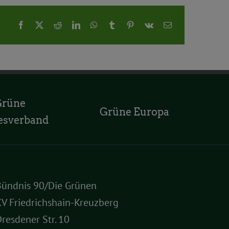
Facebook
X
Reddit
LinkedIn
WhatsApp
Tumblr
Pinterest
Vk
E-
Mail
Grüne
Grüne Europa
esverband
Bündnis 90/Die Grünen
V Friedrichshain-Kreuzberg
resdener Str. 10