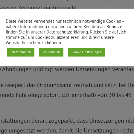
teren Zeitpunkt nachgereicht.
Diese Website verwendet nur technisch notwendige Cookies –
 massiv gegen Falschparker vor allem in Ladezonen u
nähere Informationen dazu und zu Ihren Rechten als Benutzer
finden Sie in unserer Datenschutzerklärung. Klicken Sie auf „Ich
n des Bezirksamtes?
stimme zu“, um Cookies zu akzeptieren und direkt unsere
Website besuchen zu können.
tlich der Falschparker in Ladezonen eine Doppelstra
Ich stimme zu
Ich lehne ab
Cookie Einstellungen
enachrichtigung durch Firmen bzw. Personen, die im 
e Ahndungen und ggf. werden Umsetzungen veranlass
e reagiert das Ordnungsamt zeitnah und setzt bei Be
arkende Fahrzeuge sofort, d.h. innerhalb von 30 bis 
staltungen derart zugeparkt, dass Umsetzungen nich
euge umgesetzt werden, damit die Umsetzungen recht