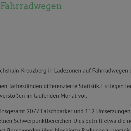
f Fahrradwegen
drichshain-Kreuzberg in Ladezonen auf Fahrradwegen 
n Tatbeständen differenzierte Statistik. Es liegen le
verstößen im laufenden Monat vor.
ir insgesamt 2077 Falschparker und 112 Umsetzungen
elnen Schwerpunktbereichen. Dies betrifft etwa die 
hrt Beschwerden über blockierte Radwege zu verzei