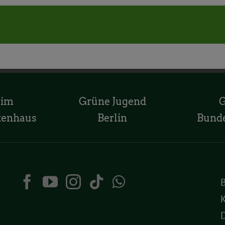
 im
Grüne Jugend
tenhaus
Berlin
Bund
K
D