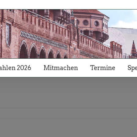
hlen 2026
Mitmachen
Termine
Sp