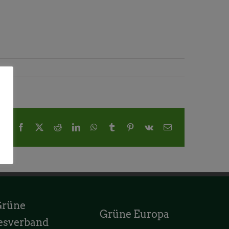
Facebook
X
Reddit
LinkedIn
WhatsApp
Tumblr
Pinterest
Vk
E-
Mail
Grüne
Grüne Europa
esverband