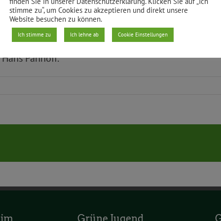
finden Sie in unserer Datenschutzerklärung. Klicken Sie auf „Ich
stimme zu“, um Cookies zu akzeptieren und direkt unsere
Website besuchen zu können.
mlung Paula Riester, die Vorstandsmitglied und klima
Ich stimme zu
Ich lehne ab
Cookie Einstellungen
cherin der Grünen Jugend in Deutschland. Auf Platz v
 Hans Panhoff.
 im
Grüne Jugend