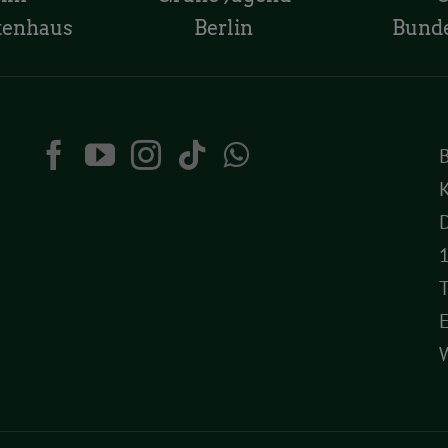
tenhaus
Berlin
Bund
K
D
T