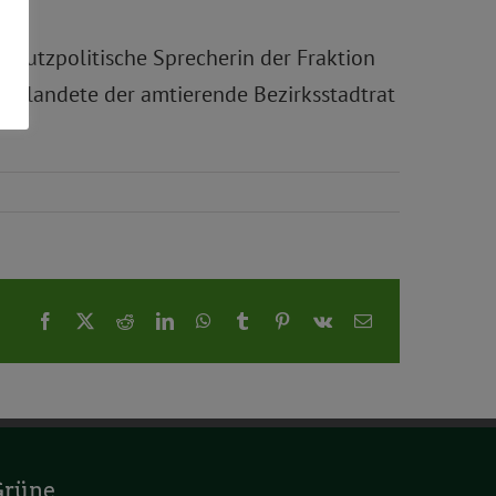
schutzpolitische Sprecherin der Fraktion
ier landete der amtierende Bezirksstadtrat
Facebook
X
Reddit
LinkedIn
WhatsApp
Tumblr
Pinterest
Vk
E-
Mail
Grüne