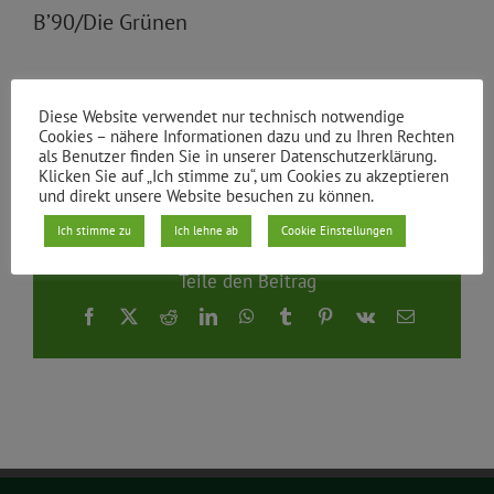
B’90/Die Grünen
Antragstellerin: Jutta Schmidt – Stanojevic
Diese Website verwendet nur technisch notwendige
Cookies – nähere Informationen dazu und zu Ihren Rechten
als Benutzer finden Sie in unserer Datenschutzerklärung.
Von
|
19.01.2011
Klicken Sie auf „Ich stimme zu“, um Cookies zu akzeptieren
und direkt unsere Website besuchen zu können.
Ich stimme zu
Ich lehne ab
Cookie Einstellungen
Teile den Beitrag
Facebook
X
Reddit
LinkedIn
WhatsApp
Tumblr
Pinterest
Vk
E-
Mail