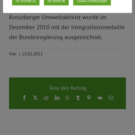
Ich stimme zu
Ich lehne ab
Cookie Einstellungen
Bezirksparlament nach. Der langjährige
Kreuzberger Umweltaktivist wurde im
Dezember 2010 mit der Integrationsmedaille
der Bundesregierung ausgezeichnet.
Von
|
13.01.2011
Teile den Beitrag
Facebook
X
Reddit
LinkedIn
WhatsApp
Tumblr
Pinterest
Vk
E-
Mail