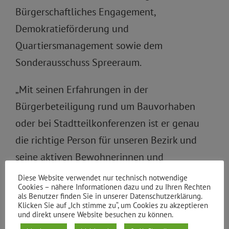
Bürgerschaftliches Engagement,
Demokratieförderung und
Quartiersmanagement sowie dem
Sonderausschuss Spreeraum.
„Mit seinen Erfahrungen in der
Bürgerbeteiligung rund um Bauvorhaben
oder bei Stadtteilkonferenzen ist er genau
die richtige Person für unseren Bezirk und
seine aktiven Bewohnerinnen und
Bewohner“, sagt Fraktionssprecherin Antje
Diese Website verwendet nur technisch notwendige
Cookies – nähere Informationen dazu und zu Ihren Rechten
Kapek (Grüne). Für Hans Panhoff rückt der
als Benutzer finden Sie in unserer Datenschutzerklärung.
Klicken Sie auf „Ich stimme zu“, um Cookies zu akzeptieren
Gründer und Leiter des Türkisch-Deutschen
und direkt unsere Website besuchen zu können.
Umweltzentrums, Dr. Turgut Altu?, ins