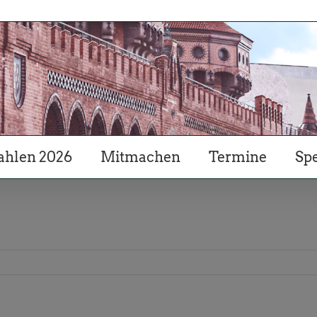
hlen 2026
Mitmachen
Termine
Sp