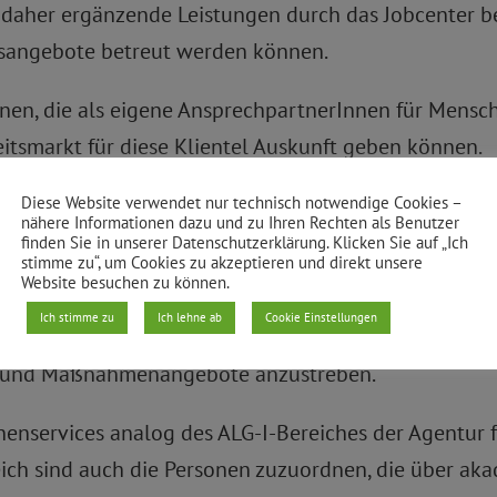
die daher ergänzende Leistungen durch das Jobcenter
sangebote betreut werden können.
nnen, die als eigene AnsprechpartnerInnen für Mensc
itsmarkt für diese Klientel Auskunft geben können.
rsonenkreis der Über-50jährigen, die in Zusammenarb
Diese Website verwendet nur technisch notwendige Cookies –
nähere Informationen dazu und zu Ihren Rechten als Benutzer
 den 1. Arbeitsmarkt anzuzielen und zu ermöglichen.
finden Sie in unserer Datenschutzerklärung. Klicken Sie auf „Ich
stimme zu“, um Cookies zu akzeptieren und direkt unsere
Website besuchen zu können.
rs Friedrichshain-Kreuzberg soll fortgesetzt und ver
Ich stimme zu
Ich lehne ab
Cookie Einstellungen
mäßige Durchführung eines „Tages der Migration“ zur
s- und Maßnahmenangebote anzustreben.
nservices analog des ALG-I-Bereiches der Agentur fü
eich sind auch die Personen zuzuordnen, die über a