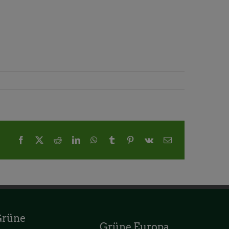
Facebook
X
Reddit
LinkedIn
WhatsApp
Tumblr
Pinterest
Vk
E-
Mail
Grüne
Grüne Europa