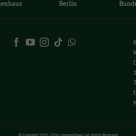
tenhaus
Berlin
Bund
K
D
T
© Copyright 2020 -
2026 | grueneXhain | All Rights Reserved