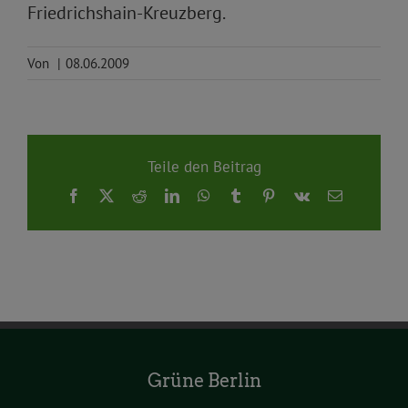
Friedrichshain-Kreuzberg.
Von
|
08.06.2009
Teile den Beitrag
Facebook
X
Reddit
LinkedIn
WhatsApp
Tumblr
Pinterest
Vk
E-
Mail
Grüne Berlin