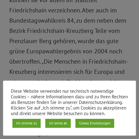
können sie vor allem im Stadtteil
Friedrichshain verzeichnen. Aber auch im
Bundestagswahlkreis 84, zu dem neben dem
Bezirk Friedrichshain-Kreuzberg Teile vom
Prenzlauer Berg gehören, wurde das gute
grüne Europawahlergebnis von 2004 noch
übertroffen. „Die Menschen in Friedrichshain-
Kreuzberg interessieren sich für Europa und
wissen auch, dass wir Problem heute nicht
Diese Website verwendet nur technisch notwendige
mehr nur national lösen können. Unser Green
Cookies – nähere Informationen dazu und zu Ihren Rechten
New Deal, als Konzept für Europa um
als Benutzer finden Sie in unserer Datenschutzerklärung.
Klicken Sie auf „Ich stimme zu“, um Cookies zu akzeptieren
Ökologie, Ökonomie und Soziales zu
und direkt unsere Website besuchen zu können.
verbinden, hat überzeugt“, sagt Katrin
Ich stimme zu
Ich lehne ab
Cookie Einstellungen
Schmidberger, Parteivorstand in