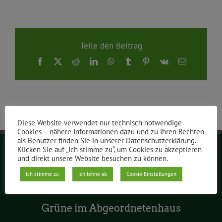
Teile den Beitrag
Facebook
X
Reddit
LinkedIn
WhatsApp
Tumblr
Pinterest
Vk
E-
Mail
Diese Website verwendet nur technisch notwendige
Cookies – nähere Informationen dazu und zu Ihren Rechten
als Benutzer finden Sie in unserer Datenschutzerklärung.
Klicken Sie auf „Ich stimme zu“, um Cookies zu akzeptieren
und direkt unsere Website besuchen zu können.
Grüne Berlin
Ich stimme zu
Ich lehne ab
Cookie Einstellungen
Grüne im Abgeordnetenhaus