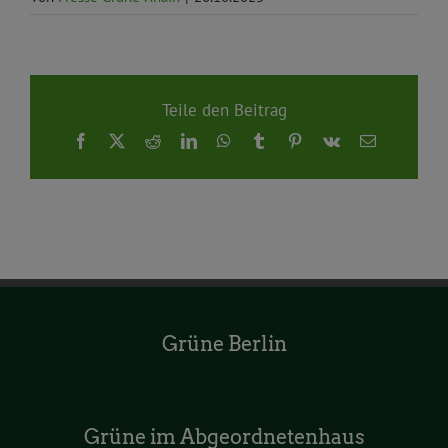
Teile den Beitrag
Facebook
X
Reddit
LinkedIn
WhatsApp
Tumblr
Pinterest
Vk
E-
Mail
Grüne Berlin
Grüne im Abgeordnetenhaus