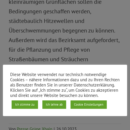
kleinräumigen Grünflächen sollen die
Bedingungen geschaffen werden,
städtebaulich Hitzewellen und
Überschwemmungen begegnen zu können.
Außerdem wird das Bezirksamt aufgefordert,
für die Pflanzung und Pflege von
Straßenbäumen und Sträuchern
auskömmliche Mittel vom Land zu
Diese Website verwendet nur technisch notwendige
beantragen, da die Gelder im Bezirkshaushalt
Cookies – nähere Informationen dazu und zu Ihren Rechten
als Benutzer finden Sie in unserer Datenschutzerklärung.
dafür bei weitem nicht ausreichen.
Klicken Sie auf „Ich stimme zu“, um Cookies zu akzeptieren
und direkt unsere Website besuchen zu können.
Zu den Anträgen:
DS/0881/VI
,
DS/0883/VI
,
Ich stimme zu
Ich lehne ab
Cookie Einstellungen
DS/0886/VI
Von
Presse Grüne Xhain
|
26.10.2023