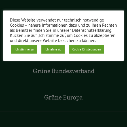
Grüne im Abgeordnetenhaus
Diese Website verwendet nur technisch notwendige
Cookies – nähere Informationen dazu und zu Ihren Rechten
als Benutzer finden Sie in unserer Datenschutzerklärung.
Klicken Sie auf „Ich stimme zu“, um Cookies zu akzeptieren
und direkt unsere Website besuchen zu können.
Grüne Jugend Berlin
Ich stimme zu
Ich lehne ab
Cookie Einstellungen
Grüne Bundesverband
Grüne Europa