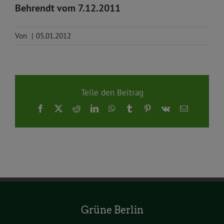
Behrendt vom 7.12.2011
Von
|
05.01.2012
Teile den Beitrag
Facebook
X
Reddit
LinkedIn
WhatsApp
Tumblr
Pinterest
Vk
E-
Mail
Grüne Berlin