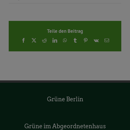
Teile den Beitrag
Facebook
X
Reddit
LinkedIn
WhatsApp
Tumblr
Pinterest
Vk
E-
Mail
Grüne Berlin
Grüne im Abgeordnetenhaus