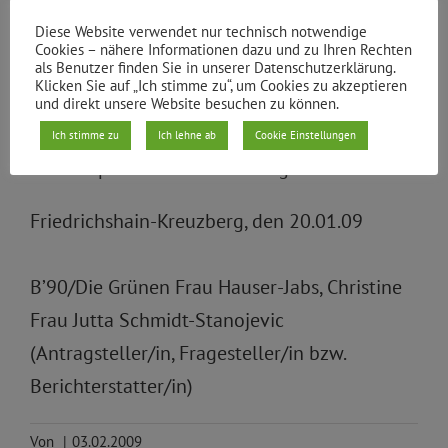
Zahlen intern zu erfassen, aber bislang waren
Diese Website verwendet nur technisch notwendige
die Bemühungen vergeblich.
Cookies – nähere Informationen dazu und zu Ihren Rechten
als Benutzer finden Sie in unserer Datenschutzerklärung.
Klicken Sie auf „Ich stimme zu“, um Cookies zu akzeptieren
Es wäre eine Möglichkeit auf vorhandene
und direkt unsere Website besuchen zu können.
Daten des Senats und des
Ich stimme zu
Ich lehne ab
Cookie Einstellungen
Landessportbundes zurückzugreifen.
Friedrichshain-Kreuzberg, den 20.01.09
B’90/Die Grünen Frau Hauser-Jabs, Christine
Frau Jutta Schmidt-Stanojevic
(Antragsteller/in, Fragesteller/in bzw.
Berichterstatter/in)
Von
|
03.02.2009