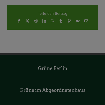
Teile den Beitrag
Facebook
X
Reddit
LinkedIn
WhatsApp
Tumblr
Pinterest
Vk
E-
Mail
Grüne Berlin
Grüne im Abgeordnetenhaus