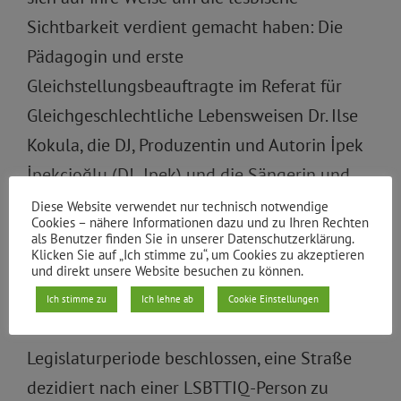
Sichtbarkeit verdient gemacht haben: Die
Pädagogin und erste
Gleichstellungsbeauftragte im Referat für
Gleichgeschlechtliche Lebensweisen Dr. Ilse
Kokula, die DJ, Produzentin und Autorin İpek
İpekçioğlu (DJ Ipek) und die Sängerin und
Kabarettistin Sigrid Grajek.
Diese Website verwendet nur technisch notwendige
Cookies – nähere Informationen dazu und zu Ihren Rechten
als Benutzer finden Sie in unserer Datenschutzerklärung.
Im Bezirk
Klicken Sie auf „Ich stimme zu“, um Cookies zu akzeptieren
und direkt unsere Website besuchen zu können.
Auch der Bezirk sorgt für mehr lesbische*
Ich stimme zu
Ich lehne ab
Cookie Einstellungen
Sichtbarkeit. So hat die BVV in der letzten
Legislaturperiode beschlossen, eine Straße
dezidiert nach einer LSBTTIQ-Person zu