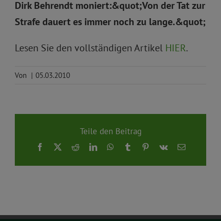
Dirk Behrendt moniert:&quot;Von der Tat zur
Strafe dauert es immer noch zu lange.&quot;
Lesen Sie den vollständigen Artikel
HIER
.
Von
|
05.03.2010
Teile den Beitrag
Facebook
X
Reddit
LinkedIn
WhatsApp
Tumblr
Pinterest
Vk
E-
Mail