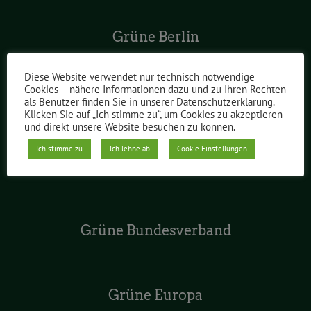
Grüne Berlin
Diese Website verwendet nur technisch notwendige
Cookies – nähere Informationen dazu und zu Ihren Rechten
Grüne im Abgeordnetenhaus
als Benutzer finden Sie in unserer Datenschutzerklärung.
Klicken Sie auf „Ich stimme zu“, um Cookies zu akzeptieren
und direkt unsere Website besuchen zu können.
Ich stimme zu
Ich lehne ab
Cookie Einstellungen
Grüne Jugend Berlin
Grüne Bundesverband
Grüne Europa