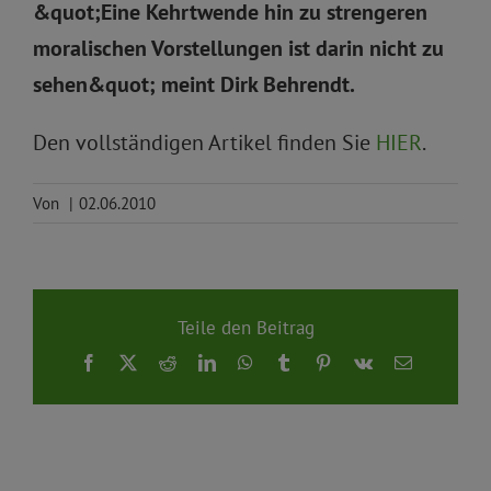
&quot;Eine Kehrtwende hin zu strengeren
moralischen Vorstellungen ist darin nicht zu
sehen&quot; meint Dirk Behrendt.
Den vollständigen Artikel finden Sie
HIER
.
Von
|
02.06.2010
Teile den Beitrag
Facebook
X
Reddit
LinkedIn
WhatsApp
Tumblr
Pinterest
Vk
E-
Mail