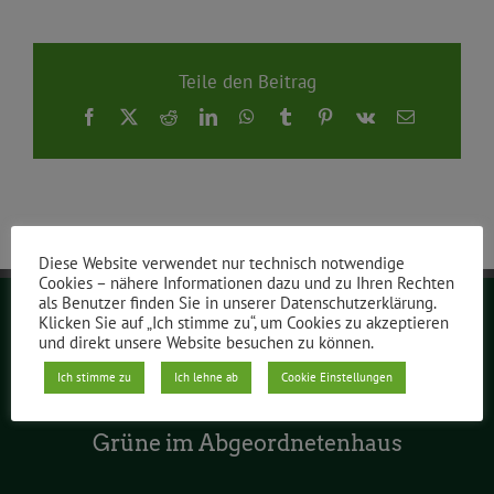
Teile den Beitrag
Facebook
X
Reddit
LinkedIn
WhatsApp
Tumblr
Pinterest
Vk
E-
Mail
Diese Website verwendet nur technisch notwendige
Cookies – nähere Informationen dazu und zu Ihren Rechten
als Benutzer finden Sie in unserer Datenschutzerklärung.
Klicken Sie auf „Ich stimme zu“, um Cookies zu akzeptieren
Grüne Berlin
und direkt unsere Website besuchen zu können.
Ich stimme zu
Ich lehne ab
Cookie Einstellungen
Grüne im Abgeordnetenhaus