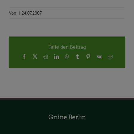
Von
|
24.07.2007
Teile den Beitrag
Facebook
X
Reddit
LinkedIn
WhatsApp
Tumblr
Pinterest
Vk
E-
Mail
Grüne Berlin