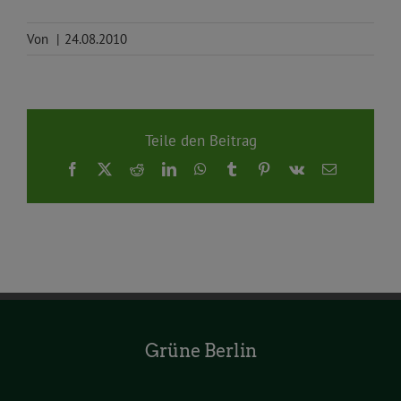
Von
|
24.08.2010
Teile den Beitrag
Facebook
X
Reddit
LinkedIn
WhatsApp
Tumblr
Pinterest
Vk
E-
Mail
Grüne Berlin