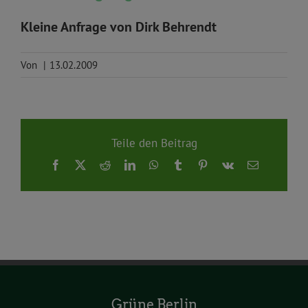
Kleine Anfrage von Dirk Behrendt
Von
|
13.02.2009
Teile den Beitrag
Facebook
X
Reddit
LinkedIn
WhatsApp
Tumblr
Pinterest
Vk
E-
Mail
Grüne Berlin