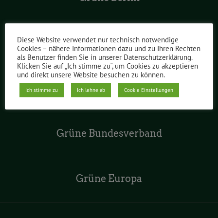
Diese Website verwendet nur technisch notwendige
Grüne im Abgeordnetenhaus
Cookies – nähere Informationen dazu und zu Ihren Rechten
als Benutzer finden Sie in unserer Datenschutzerklärung.
Klicken Sie auf „Ich stimme zu“, um Cookies zu akzeptieren
und direkt unsere Website besuchen zu können.
Grüne Jugend Berlin
Ich stimme zu
Ich lehne ab
Cookie Einstellungen
Grüne Bundesverband
Grüne Europa