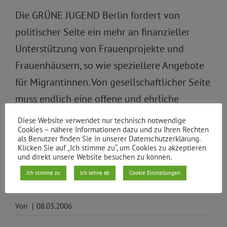
Die GRÜNE JUGEND Berlin fordert von
politischer Seite ein mehr an finanzieller
Unterstützung von Frauenprojekte und
Frauenhäusern, so wie speziellere Angebote
für Migrantinnen. Von gesellschaftlicher Seite
muss endlich eine offene und ehrliche
Auseinandersetzung mit dem Thema Gewalt
Diese Website verwendet nur technisch notwendige
Cookies – nähere Informationen dazu und zu Ihren Rechten
gegen Frauen geführt werden.“
als Benutzer finden Sie in unserer Datenschutzerklärung.
Klicken Sie auf „Ich stimme zu“, um Cookies zu akzeptieren
und direkt unsere Website besuchen zu können.
Zuerst Veröffentlicht auf der Website der
Ich stimme zu
Ich lehne ab
Cookie Einstellungen
Grünen Jugend, Bundesverband
Von
|
08.03.2006