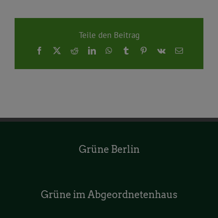
Teile den Beitrag
Facebook
X
Reddit
LinkedIn
WhatsApp
Tumblr
Pinterest
Vk
E-
Mail
Grüne Berlin
Grüne im Abgeordnetenhaus