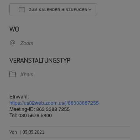
ZUM KALENDER HINZUFÜGEN
ICS herunterladen
Google Kalende
WO
Zoom
VERANSTALTUNGSTYP
Xhain
Einwahl:
https://us02web.zoom.us/j/86333887255
Meeting-ID: 863 3388 7255
Tel: 030 5679 5800
Von
|
05.05.2021