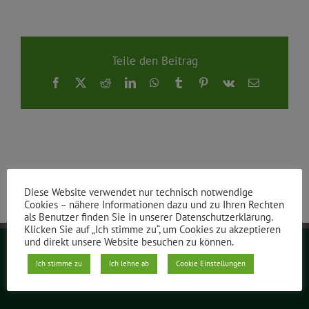
Teile den Beitrag
Facebook
X
Reddit
LinkedIn
WhatsApp
Tumblr
Pinterest
Vk
E-
Mail
Diese Website verwendet nur technisch notwendige
Cookies – nähere Informationen dazu und zu Ihren Rechten
als Benutzer finden Sie in unserer Datenschutzerklärung.
Klicken Sie auf „Ich stimme zu“, um Cookies zu akzeptieren
und direkt unsere Website besuchen zu können.
Ich stimme zu
Ich lehne ab
Cookie Einstellungen
Grüne Berlin