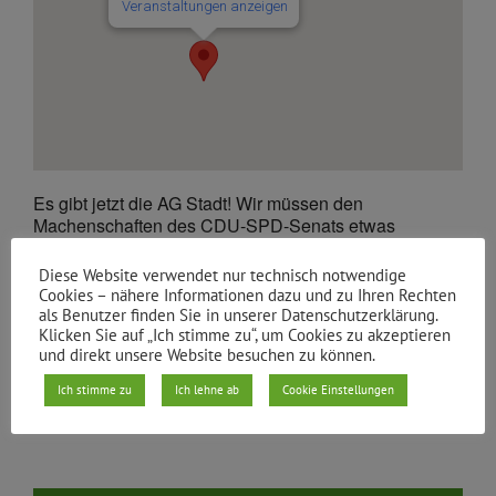
Veranstaltungen anzeigen
Es gibt jetzt die AG Stadt! Wir müssen den
Machenschaften des CDU-SPD-Senats etwas
entgegen setzen!
Diese Website verwendet nur technisch notwendige
Cookies – nähere Informationen dazu und zu Ihren Rechten
Du hast Lust, mitzudiskutieren? Die Termine und Orte
als Benutzer finden Sie in unserer Datenschutzerklärung.
findest du im
Terminkalender
.
Klicken Sie auf „Ich stimme zu“, um Cookies zu akzeptieren
Kontakt: info@gruene-xhain.de
und direkt unsere Website besuchen zu können.
Ich stimme zu
Ich lehne ab
Cookie Einstellungen
Von
gruene xhain
|
14.10.2026