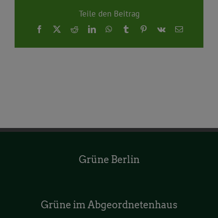
Teile den Beitrag
Facebook
X
Reddit
LinkedIn
WhatsApp
Tumblr
Pinterest
Vk
E-
Mail
Grüne Berlin
Grüne im Abgeordnetenhaus