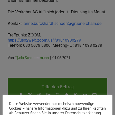
Baumaßnahmen befördern.
Die Verkehrs AG trifft sich jeden 1. Dienstag im Monat.
Kontakt:
anne.burckhardt-schoen@gruene-xhain.de
Treffpunkt: ZOOM,
https://us02web.zoom.us/j/81810980279
Telefon: 030 5679 5800, Meeting-ID: 818 1098 0279
Von
Tjado Stemmermann
|
01.06.2021
Teile den Beitrag
Facebook
X
Reddit
LinkedIn
WhatsApp
Tumblr
Pinterest
Vk
E-
Mail
Diese Website verwendet nur technisch notwendige
Cookies – nähere Informationen dazu und zu Ihren Rechten
als Benutzer finden Sie in unserer Datenschutzerklärung.