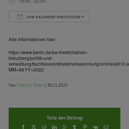
18:00 - 22:00
ZUM KALENDER HINZUFÜGEN
ICS herunterladen
Google Kalende
Alle Informationen hier:
https://www.berlin.de/ba-friedrichshain-
kreuzberg/politik-und-
verwaltung/bezirksverordnetenversammlung/online/si010.
MM=9&YY=2022
Von
Fraktion Xhain
|
30.11.2022
Teile den Beitrag
Facebook
X
Reddit
LinkedIn
WhatsApp
Tumblr
Pinterest
Vk
E-