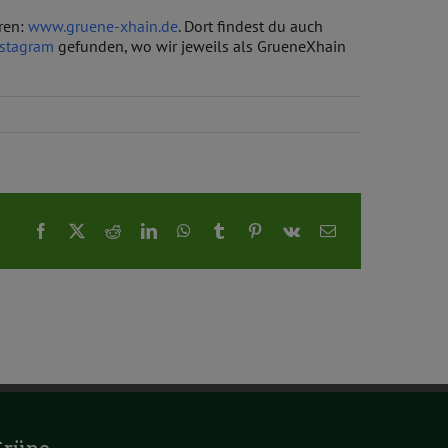
eren:
www.gruene-xhain.de
. Dort findest du auch
nstagram
gefunden, wo wir jeweils als GrueneXhain
Facebook
X
Reddit
LinkedIn
WhatsApp
Tumblr
Pinterest
Vk
E-
Mail