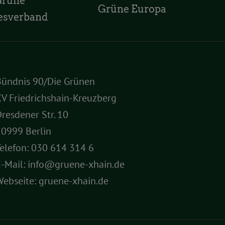
Grüne
Grüne Europa
esverband
Bündnis 90/Die Grünen
V Friedrichshain-Kreuzberg
resdener Str. 10
10999 Berlin
elefon:
030 614 314 6
E-Mail:
info@gruene-xhain.de
Webseite:
gruene-xhain.de