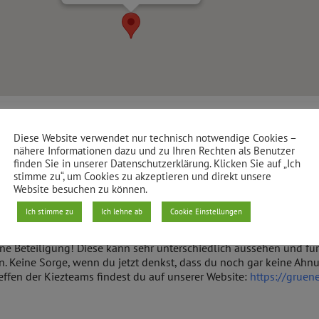
in-Kreuzberg!
 den Görlitzer Park ein. Hier bekommst du alle Infos zu unserem K
Diese Website verwendet nur technisch notwendige Cookies –
glichkeit
ins Gespräch zu kommen. Du kannst alle Fragen stellen,
nähere Informationen dazu und zu Ihren Rechten als Benutzer
 der aktuellen Situation bewusst. Deshalb gelten die 3 G`s: Komm
finden Sie in unserer Datenschutzerklärung. Klicken Sie auf „Ich
stimme zu“, um Cookies zu akzeptieren und direkt unsere
Website besuchen zu können.
Ich stimme zu
Ich lehne ab
Cookie Einstellungen
lkampf gehen.
ine Beteiligung! Diese kann sehr unterschiedlich aussehen und für
. Keine Sorge, wenn du jetzt denkst, dass du noch gar keine Ahnun
Treffen der Kiezteams findest du auf unserer Website:
https://gruen