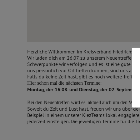
Herzliche Willkommen im Kreisverband Friedrichsha
Wir laden dich am 26.07. zu unserem Neuentreffen in
Schwerpunkte wir verfolgen und es ist eine gute Mö
uns persönlich vor Ort treffen können, sind uns aber
Falls du keine Zeit hast, gibt es noch weitere Treffen.
Hier schon mal die nächsten Termine:
Montag, der 16.08. und Dienstag, der 02. September
Bei den Neuentreffen wird es aktuell auch um den Wah
Soweit du Zeit und Lust hast, freuen wir uns über de
Beispiel in einem unserer KiezTeams lokal engagieren
jederzeit einsteigen. Die jeweiligen Termine für die 