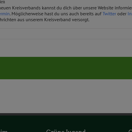
len
s neuen Kreisverbands kannst du dich über unsere Website informi
ermin
. Möglicherweise hast du uns auch bereits auf
Twitter
oder
I
chrichten aus unserem Kreisverband versorgt.