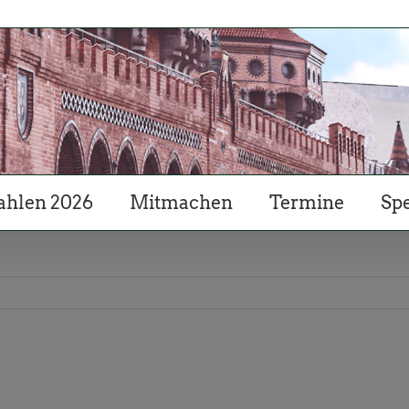
hlen 2026
Mitmachen
Termine
Sp