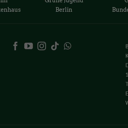
 im
Grüne Jugend
tenhaus
Berlin
Bund
K
D
T