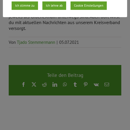
xhain.de/termin
. Möglicherweise hast du uns auch
Ich stimme zu
Ich lehne ab
Cookie Einstellungen
bereits auf
Twitter
oder
Instagram
gefunden, wo wir
jeweils als GrueneXhain unterwegs sind. Auch dort wirst
du mit aktuellen Nachrichten aus unserem Kreisverband
versorgt.
Von
Tjado Stemmermann
|
05.07.2021
Teile den Beitrag
Facebook
X
Reddit
LinkedIn
WhatsApp
Tumblr
Pinterest
Vk
E-
Mail