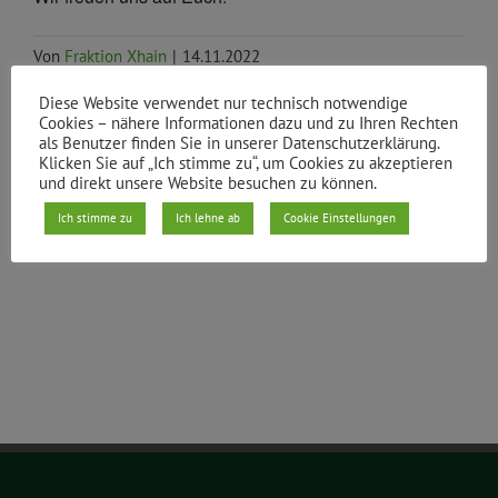
Von
Fraktion Xhain
|
14.11.2022
Diese Website verwendet nur technisch notwendige
Cookies – nähere Informationen dazu und zu Ihren Rechten
als Benutzer finden Sie in unserer Datenschutzerklärung.
Klicken Sie auf „Ich stimme zu“, um Cookies zu akzeptieren
Teile den Beitrag
und direkt unsere Website besuchen zu können.
Facebook
X
Reddit
LinkedIn
WhatsApp
Tumblr
Pinterest
Vk
E-
Ich stimme zu
Ich lehne ab
Cookie Einstellungen
Mail