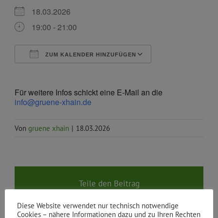
18.03.2026
19:00 - 21:00
ZUM KALENDER HINZUFÜGEN
ICS herunterladen
Google Kalende
Für weitere Infos schickt eine E-Mail an die
info@gruene-xhain.de
Von
gruene xhain
|
18.03.2026
Teile den Beitrag
Facebook
X
Reddit
LinkedIn
WhatsApp
Tumblr
Pinterest
Vk
E-
Diese Website verwendet nur technisch notwendige
Mail
Cookies – nähere Informationen dazu und zu Ihren Rechten