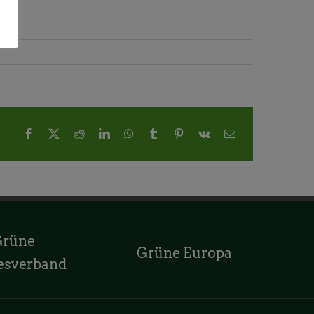
Facebook
X
Reddit
LinkedIn
WhatsApp
Tumblr
Pinterest
Vk
E-
Mail
Grüne
Grüne Europa
esverband