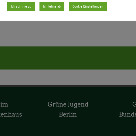
Ich stimme zu
Ich lehne ab
Cookie Einstellungen
 im
Grüne Jugend
tenhaus
Berlin
Bund