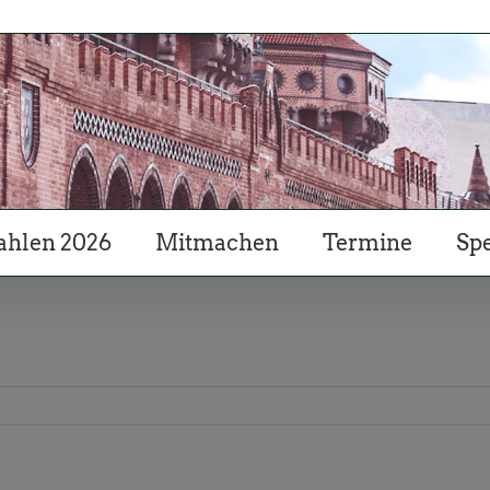
hlen 2026
Mitmachen
Termine
Sp