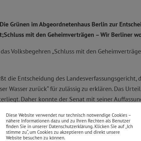
/Die Grünen im Abgeordnetenhaus Berlin zur Entsche
t;Schluss mit den Geheimverträgen – Wir Berliner w
r das Volksbegehren „Schluss mit den Geheimverträge
ßt die Entscheidung des Landesverfassungsgericht, 
r Wasser zurück“ für zulässig zu erklären. Das Urtei
terliegt. Daher konnte der Senat mit seiner Auffassun
Diese Website verwendet nur technisch notwendige Cookies –
nähere Informationen dazu und zu Ihren Rechten als Benutzer
ksbegehren durchzusetzen. Wir fordern die Offenlegu
finden Sie in unserer Datenschutzerklärung. Klicken Sie auf „Ich
stimme zu“, um Cookies zu akzeptieren und direkt unsere
 zu können, dass die Berlinerinnen und Berliner tats
Website besuchen zu können.