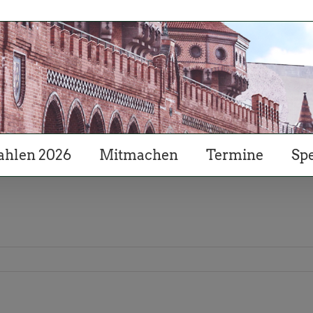
hlen 2026
Mitmachen
Termine
Sp