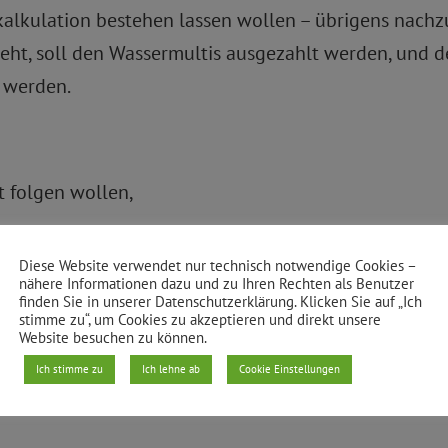
kalkulation bestehen lassen wollen – übrigens nachzul
teht, soll den Wassermultis ausgezahlt werden, und d
 werden.
t folgen wollen,
Diese Website verwendet nur technisch notwendige Cookies –
nähere Informationen dazu und zu Ihren Rechten als Benutzer
lisierung der BWB für zwingend erforderlich halte
finden Sie in unserer Datenschutzerklärung. Klicken Sie auf „Ich
stimme zu“, um Cookies zu akzeptieren und direkt unsere
wir, dass der Anteil, den das Land bekommt, auch f
Website besuchen zu können.
Ich stimme zu
Ich lehne ab
Cookie Einstellungen