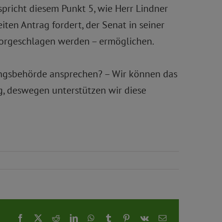
pricht diesem Punkt 5, wie Herr Lindner
iten Antrag fordert, der Senat in seiner
 vorgeschlagen werden – ermöglichen.
ungsbehörde ansprechen? – Wir können das
ig, deswegen unterstützen wir diese
Facebook
X
Reddit
LinkedIn
WhatsApp
Tumblr
Pinterest
Vk
E-