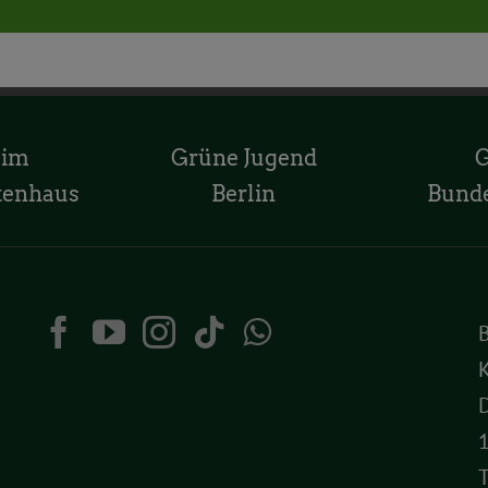
 im
Grüne Jugend
tenhaus
Berlin
Bund
K
D
T