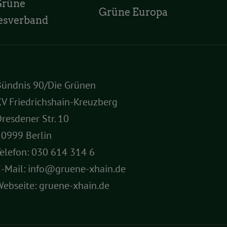
Grüne
Grüne Europa
esverband
Bündnis 90/Die Grünen
V Friedrichshain-Kreuzberg
resdener Str. 10
10999 Berlin
elefon:
030 614 314 6
E-Mail:
info@gruene-xhain.de
Webseite:
gruene-xhain.de