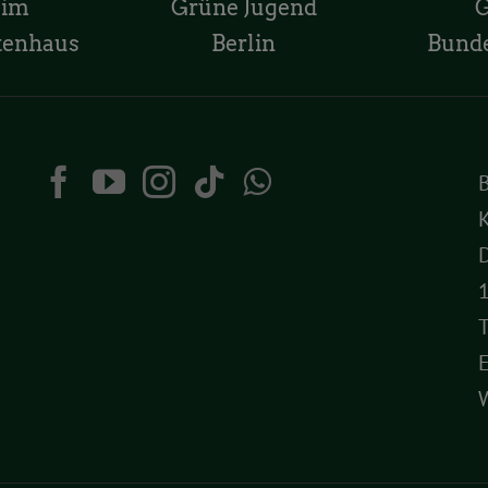
 im
Grüne Jugend
tenhaus
Berlin
Bund
K
D
T