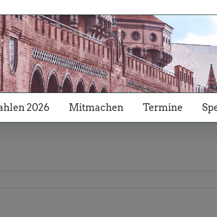
hlen 2026
Mitmachen
Termine
Sp