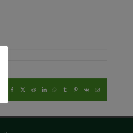
Facebook
X
Reddit
LinkedIn
WhatsApp
Tumblr
Pinterest
Vk
E-
Mail