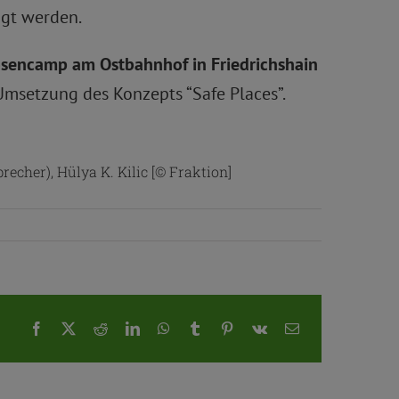
agt werden.
sencamp am Ostbahnhof in Friedrichshain
Umsetzung des Konzepts “Safe Places”.
echer), Hülya K. Kilic [
©
Fraktion]
Facebook
X
Reddit
LinkedIn
WhatsApp
Tumblr
Pinterest
Vk
E-
Mail