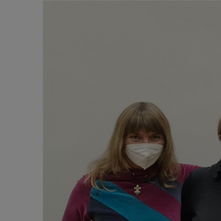
Zeige
grösseres
Bild