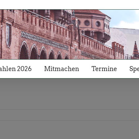
hlen 2026
Mitmachen
Termine
Sp