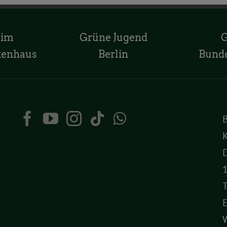
 im
Grüne Jugend
tenhaus
Berlin
Bund
K
D
T