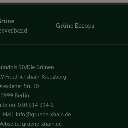
Grüne
Grüne Europa
esverband
Bündnis 90/Die Grünen
V Friedrichshain-Kreuzberg
resdener Str. 10
10999 Berlin
elefon:
030 614 314 6
E-Mail:
info@gruene-xhain.de
Webseite:
gruene-xhain.de