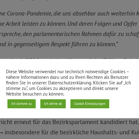
ne Corona-Pandemie, die uns absehbar auch weiterhin K
e Arbeit leisten zu können. Und deren Folgen und Opfer
erspreche, den parlamentarischen Rahmen dafür zu schaff
nd in gegenseitigem Respekt führen zu können.”
 und seit 2016 auch dem Vorstand der BVV an. Seit A
hat sich in dieser Funktion auf vielfältige Weise für
Diese Website verwendet nur technisch notwendige Cookies –
nähere Informationen dazu und zu Ihren Rechten als Benutzer
rkung unserer Kultur- und Bildungsinstitutionen ein
finden Sie in unserer Datenschutzerklärung. Klicken Sie auf „Ich
stimme zu“, um Cookies zu akzeptieren und direkt unsere
ne soziale und nachhaltige Stadtentwicklung, als Mit
Website besuchen zu können.
Ich stimme zu
Ich lehne ab
Cookie Einstellungen
 nicht erneut für das Bezirksparlament kandidiert hat
–
insbesondere für die bezirkliche Haushalts- und Ku