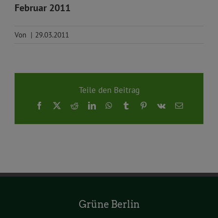
Februar 2011
Von
|
29.03.2011
Teile den Beitrag
Facebook
X
Reddit
LinkedIn
WhatsApp
Tumblr
Pinterest
Vk
E-
Mail
Grüne Berlin