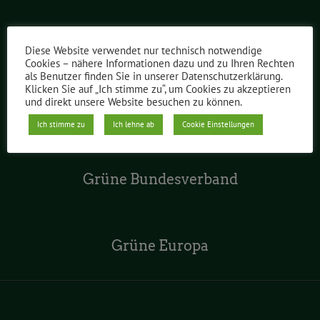
Grüne im Abgeordnetenhaus
Diese Website verwendet nur technisch notwendige
Cookies – nähere Informationen dazu und zu Ihren Rechten
als Benutzer finden Sie in unserer Datenschutzerklärung.
Klicken Sie auf „Ich stimme zu“, um Cookies zu akzeptieren
und direkt unsere Website besuchen zu können.
Grüne Jugend Berlin
Ich stimme zu
Ich lehne ab
Cookie Einstellungen
Grüne Bundesverband
Grüne Europa