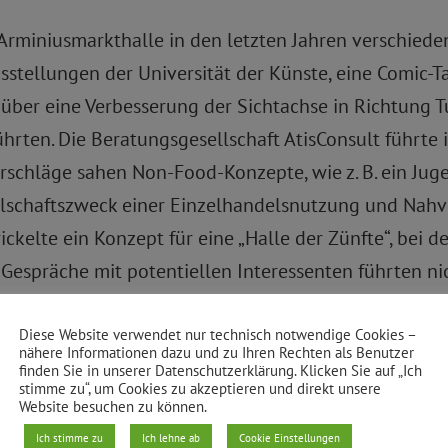
 Arminiusmarkthalle in den letzten Jahren verschied
sstellungen der Universität der Künste, eine Comic-
ber eine Verbesserung der Sichtachse in Richtung T
rten. Die Beratungsgesellschaft AtisConsult führte 
schläge sahen Non-Food-Konzepte, wie z. B. ein Juge
ellschaftszweck einer Einzelhandelsnutzung und Nah
kelte ein Konzept für eine „Halle der Zünfte“, bei d
 Gespräche mit potentiellen Interessenten führten ni
„Der Basar“ – würden bei einer erfolgreichen Umset
Diese Website verwendet nur technisch notwendige Cookies –
nähere Informationen dazu und zu Ihren Rechten als Benutzer
zenden Kapitals bringen.
finden Sie in unserer Datenschutzerklärung. Klicken Sie auf „Ich
stimme zu“, um Cookies zu akzeptieren und direkt unsere
Website besuchen zu können.
itionsvorhaben Blumengroßmarkt sowie die weiteren 
Ich stimme zu
Ich lehne ab
Cookie Einstellungen