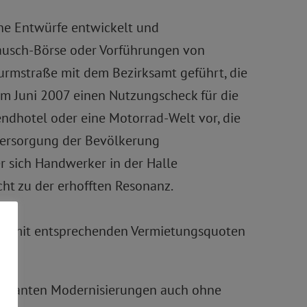
ene Entwürfe entwickelt und
Tausch-Börse oder Vorführungen von
urmstraße mit dem Bezirksamt geführt, die
im Juni 2007 einen Nutzungscheck für die
ndhotel oder eine Motorrad-Welt vor, die
versorgung der Bevölkerung
er sich Handwerker in der Halle
cht zu der erhofften Resonanz.
zung mit entsprechenden Vermietungsquoten
geplanten Modernisierungen auch ohne