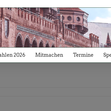
hlen 2026
Mitmachen
Termine
Sp