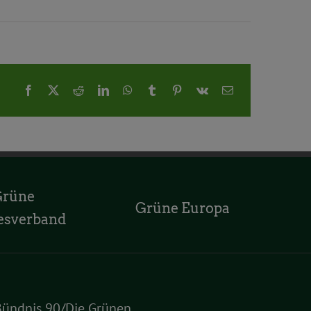
Facebook
X
Reddit
LinkedIn
WhatsApp
Tumblr
Pinterest
Vk
E-
Mail
Grüne
Grüne Europa
esverband
Bündnis 90/Die Grünen