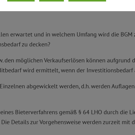
ieren?
Hallen erwartet und in welchem Umfang wird die BGM
nsbedarf zu decken?
zw. den möglichen Verkaufserlösen können aufgrund 
itbedarf wird ermittelt, wenn der Investitionsbedarf 
m Einzelnen abgewickelt werden, d.h. werden Auflagen
 eines Bieterverfahrens gemäß § 64 LHO durch die L
. Die Details zur Vorgehensweise werden zurzeit mit