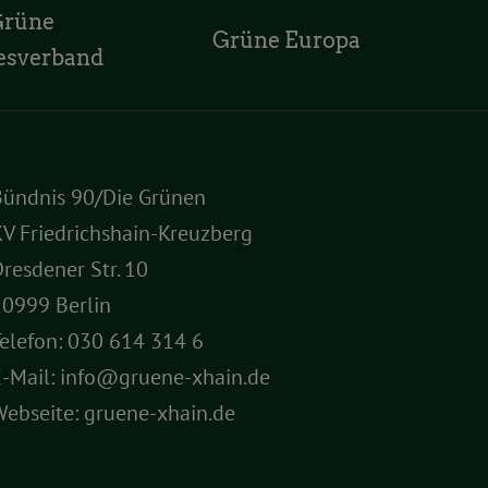
Grüne
Grüne Europa
esverband
Bündnis 90/Die Grünen
V Friedrichshain-Kreuzberg
resdener Str. 10
10999 Berlin
elefon:
030 614 314 6
E-Mail:
info@gruene-xhain.de
Webseite:
gruene-xhain.de