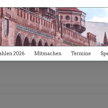
hlen 2026
Mitmachen
Termine
Sp