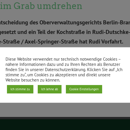
h im Grab umdrehen
ntscheidung des Oberverwaltungsgerichts Berlin-Bra
esetzt und ein Teil der Kochstraße in Rudi-Dutsch
-Straße / Axel-Springer-Straße hat Rudi Vorfahrt.
Diese Website verwendet nur technisch notwendige Cookies –
nähere Informationen dazu und zu Ihren Rechten als Benutzer
finden Sie in unserer Datenschutzerklärung. Klicken Sie auf „Ich
stimme zu“, um Cookies zu akzeptieren und direkt unsere
Website besuchen zu können.
Ich stimme zu
Ich lehne ab
Cookie Einstellungen