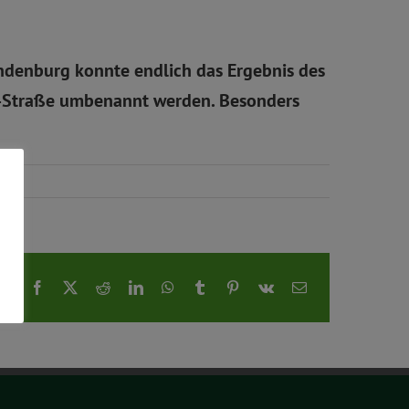
ndenburg konnte endlich das Ergebnis des
ke-Straße umbenannt werden. Besonders
Facebook
X
Reddit
LinkedIn
WhatsApp
Tumblr
Pinterest
Vk
E-
Mail