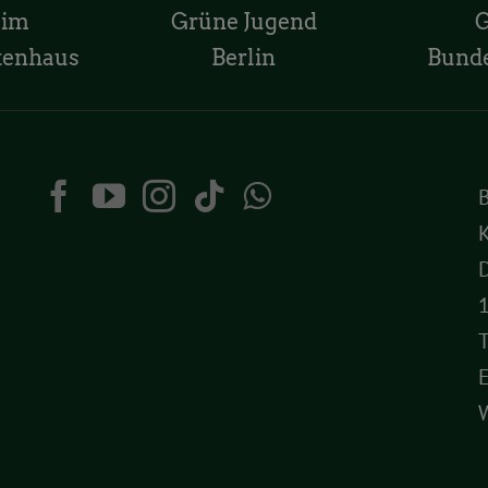
 im
Grüne Jugend
tenhaus
Berlin
Bund
K
D
T