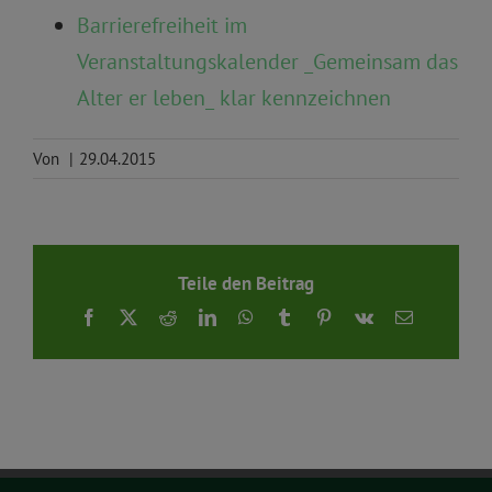
Barrierefreiheit im
Veranstaltungskalender _Gemeinsam das
Alter er leben_ klar kennzeichnen
Von
|
29.04.2015
Teile den Beitrag
Facebook
X
Reddit
LinkedIn
WhatsApp
Tumblr
Pinterest
Vk
E-
Mail