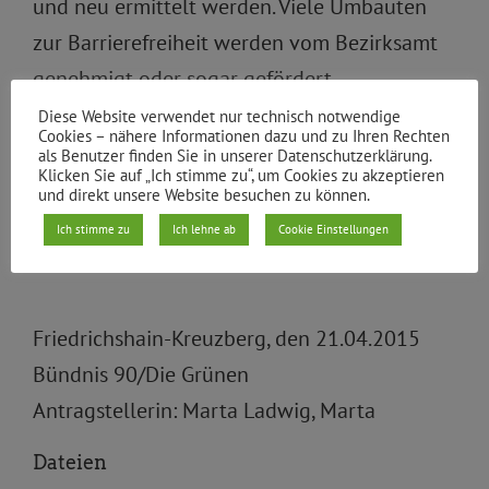
und neu ermittelt werden. Viele Umbauten
zur Barrierefreiheit werden vom Bezirksamt
genehmigt oder sogar gefördert.
Veränderungen sollten somit bekannt sein.
Diese Website verwendet nur technisch notwendige
Cookies – nähere Informationen dazu und zu Ihren Rechten
Insofern sollte diese kundenfreundliche
als Benutzer finden Sie in unserer Datenschutzerklärung.
Klicken Sie auf „Ich stimme zu“, um Cookies zu akzeptieren
Extrainformation die Verwaltung auch
und direkt unsere Website besuchen zu können.
personell nicht überfordern.
Ich stimme zu
Ich lehne ab
Cookie Einstellungen
Friedrichshain-Kreuzberg, den 21.04.2015
Bündnis 90/Die Grünen
Antragstellerin: Marta Ladwig, Marta
Dateien