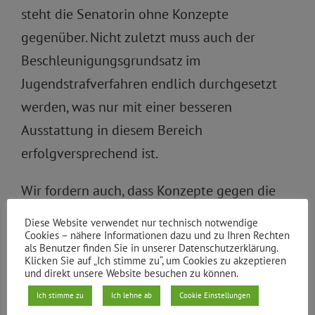
steht die Senatorin ohne Konzepte
gegenüber. Nicht zuletzt muss auch der
Beschleunigungsgrundsatz im
Jugendstrafverfahren endlich durchgesetzt
werden, was nur mit einer besseren
Ausstattung in diesem Bereich
erfolgversprechend ist.
Wir fordern auch, dass Konzepte gegen die
Jugendgewalt gemeinsam mit dem Bereich
Diese Website verwendet nur technisch notwendige
Jugend, Bildung und Familie diskutiert
Cookies – nähere Informationen dazu und zu Ihren Rechten
als Benutzer finden Sie in unserer Datenschutzerklärung.
werden, um die Ursachen der Jugendgewalt
Klicken Sie auf „Ich stimme zu“, um Cookies zu akzeptieren
und direkt unsere Website besuchen zu können.
zu bekämpfen.
Ich stimme zu
Ich lehne ab
Cookie Einstellungen