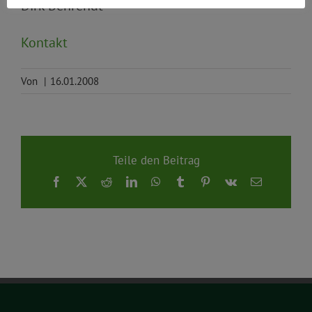
Dirk Behrendt
Kontakt
Von
|
16.01.2008
Teile den Beitrag
Facebook
X
Reddit
LinkedIn
WhatsApp
Tumblr
Pinterest
Vk
E-
Mail