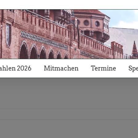
hlen 2026
Mitmachen
Termine
Sp