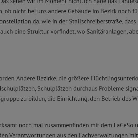
Das sehen wir im Moment nicht. Ich habe das Lande
n, ob nicht bei uns andere Gebäude im Bezirk noch f
Konstellation da, wie in der Stallschreiberstraße, das
auch eine Struktur vorfindet, wo Sanitäranlagen, ab
worden. Andere Bezirke, die größere Flüchtlingsunte
schulplätzen, Schulplätzen durchaus Probleme signal
sgruppe zu bilden, die Einrichtung, den Betrieb des 
ezirksamt noch mal zusammenfinden mit dem LaGeSo
den Verantwortungen aus den Fachverwaltungen mit