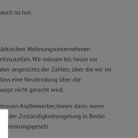
 auch so tun.
n städtischen Wohnungsunternehmen
tzustellen. Wir müssen bis heute zur
er angesichts der Zahlen, über die wir im
dass eine Verabredung über die
aupt nicht gerecht wird.
betreuen Asylbewerber/innen dann, wenn
end der Zuständigkeitsregelung in Berlin
berleistungsgesetz.