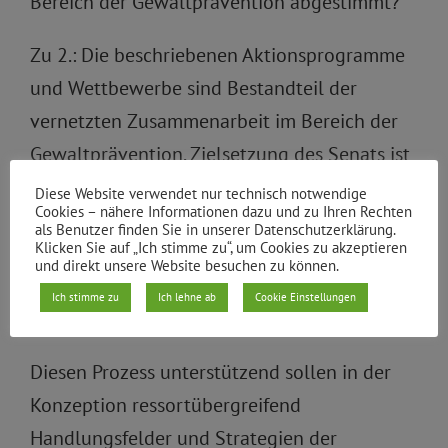
Bereich der Gewaltprävention abgestimmt?
Zu 2.: Die beschriebenen Aktionsprogramme
und Wettbewerbe sind Bestandteil der
vernetzten Zusammenarbeit im Bereich der
Gewaltprävention. Zielsetzung des Senats ist
es, kontinuierlich die Zusammenarbeit
Diese Website verwendet nur technisch notwendige
Cookies – nähere Informationen dazu und zu Ihren Rechten
zwischen den Akteuren und Verantwortlichen
als Benutzer finden Sie in unserer Datenschutzerklärung.
Klicken Sie auf „Ich stimme zu“, um Cookies zu akzeptieren
zu ver-bessern und zu stärken; umfängliche
und direkt unsere Website besuchen zu können.
Abstimmungen mit den Beteiligten finden
Ich stimme zu
Ich lehne ab
Cookie Einstellungen
bereits regelmäßig statt.
Diesen Prozess unterstützend sollen in der
Konzeption ressortübergreifend
Handlungsfelder und Strategien der