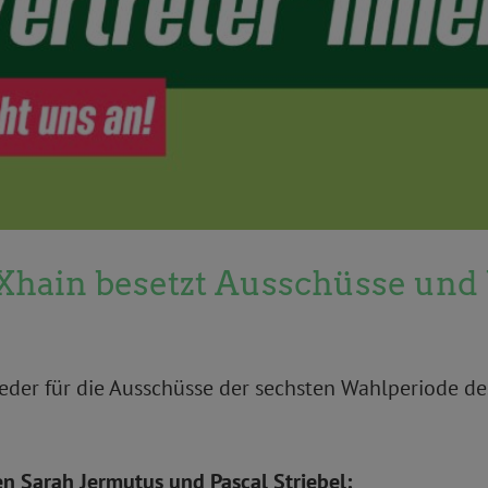
Xhain besetzt Ausschüsse und
ieder für die Ausschüsse der sechsten Wahlperiode de
en Sarah Jermutus und Pascal Striebel: