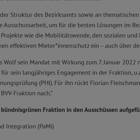
n der Struktur des Bezirksamts sowie an thematische
ie Ausschussarbeit, um für die besten Lösungen im Bezi
re Projekte wie die Mobilitätswende, den sozialen un
nen effektiven Mieter*innenschutz ein – auch über de
s Wolf sein Mandat mit Wirkung zum 7. Januar 2022 
ür sein langjähriges Engagement in der Fraktion, u.a
ungsprüfung (PHI). Für ihn rückt Florian Fleischmann, 
e BVV-Fraktion nach.“
r bündnisgrünen Fraktion in den Ausschüssen aufgefü
nd Integration (PaMi)