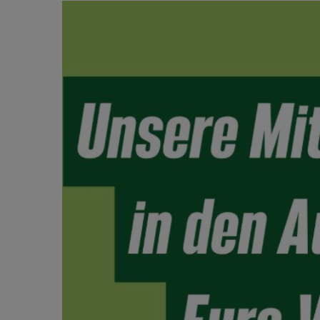
Zeige
grösseres
Bild