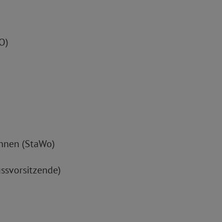
O)
ohnen (StaWo)
ssvorsitzende)