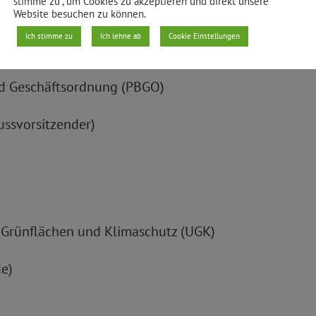
stimme zu“, um Cookies zu akzeptieren und direkt unsere
Website besuchen zu können.
Ich stimme zu
Ich lehne ab
Cookie Einstellungen
und Geschäftsordnung (PBGO)
ussvorsitzender)
, Grünflächen und Klimaschutz (UGK)
e)