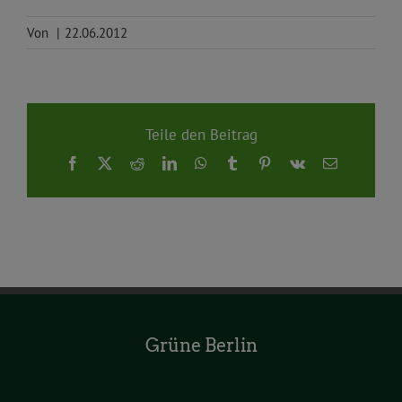
Von
|
22.06.2012
Teile den Beitrag
Facebook
X
Reddit
LinkedIn
WhatsApp
Tumblr
Pinterest
Vk
E-
Mail
Grüne Berlin