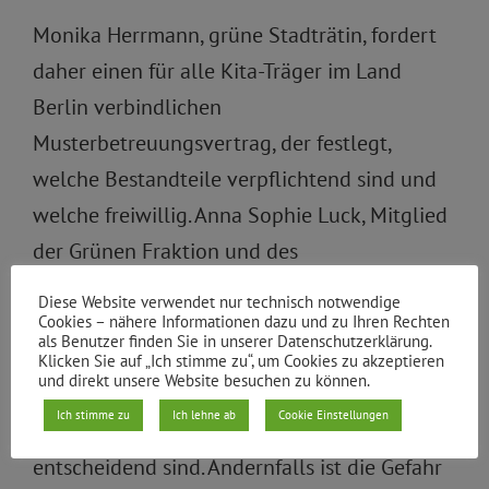
Monika Herrmann, grüne Stadträtin, fordert
daher einen für alle Kita-Träger im Land
Berlin verbindlichen
Musterbetreuungsvertrag, der festlegt,
welche Bestandteile verpflichtend sind und
welche freiwillig. Anna Sophie Luck, Mitglied
der Grünen Fraktion und des
Jugendhilfeauschusses, sagt dazu: „Es ist
Diese Website verwendet nur technisch notwendige
allerhöchste Zeit zu handeln! Die
Cookies – nähere Informationen dazu und zu Ihren Rechten
als Benutzer finden Sie in unserer Datenschutzerklärung.
Finanzierung der Kitas ist klar geregelt und
Klicken Sie auf „Ich stimme zu“, um Cookies zu akzeptieren
und direkt unsere Website besuchen zu können.
es kann nicht sein, dass die finanziellen
Ich stimme zu
Ich lehne ab
Cookie Einstellungen
Möglichkeiten einer Familie für den Kitaplatz
entscheidend sind. Andernfalls ist die Gefahr