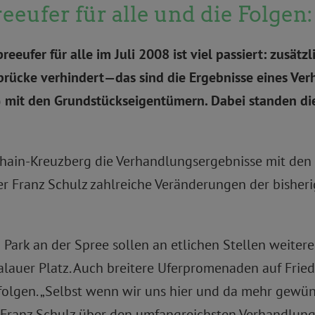
eufer für alle und die Folgen:
eufer für alle im Juli 2008 ist viel passiert: zusätzl
rücke verhindert—das sind die Ergebnisse eines Ve
) mit den Grundstückseigentümern. Dabei standen d
hshain-Kreuzberg die Verhandlungsergebnisse mit de
er Franz Schulz zahlreiche Veränderungen der bishe
rk an der Spree sollen an etlichen Stellen weitere
lauer Platz. Auch breitere Uferpromenaden auf Fried
lgen. „Selbst wenn wir uns hier und da mehr gewüns
te Franz Schulz über den umfangreichsten Verhandlun