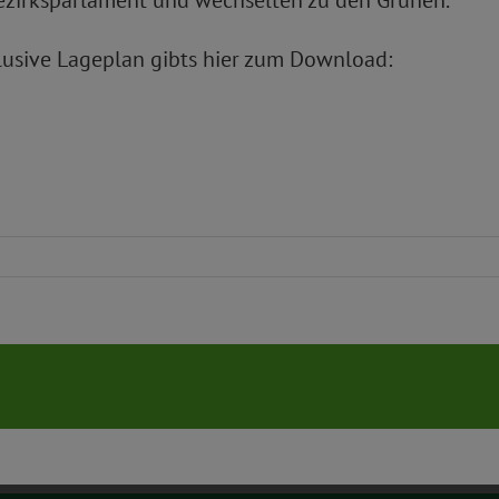
ezirksparlament und wechselten zu den Grünen.
lusive Lageplan gibts hier zum Download: