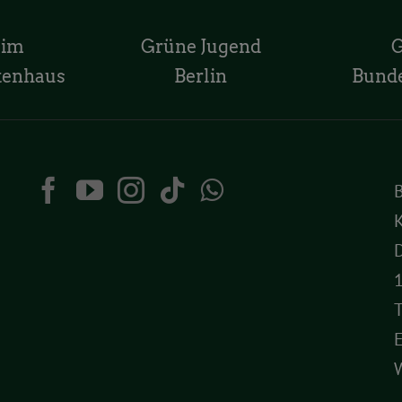
 im
Grüne Jugend
tenhaus
Berlin
Bund
K
D
T