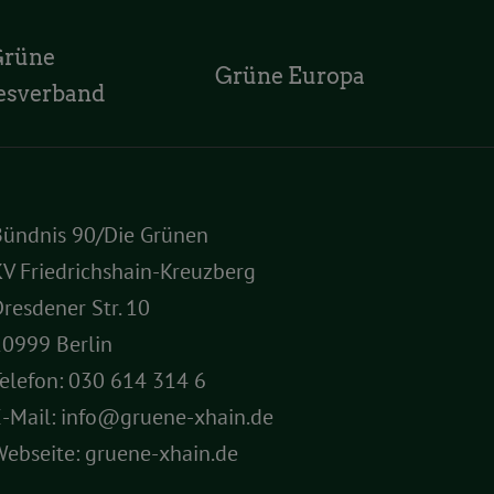
Grüne
Grüne Europa
esverband
Bündnis 90/Die Grünen
V Friedrichshain-Kreuzberg
resdener Str. 10
10999 Berlin
elefon:
030 614 314 6
E-Mail:
info@gruene-xhain.de
Webseite:
gruene-xhain.de