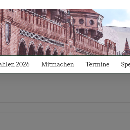
hlen 2026
Mitmachen
Termine
Sp