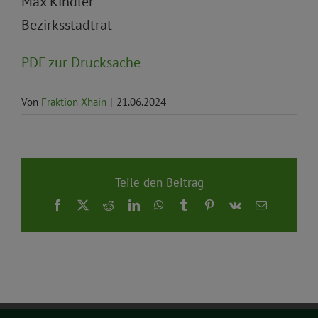
Max Kindler
Bezirksstadtrat
PDF zur Drucksache
Von
Fraktion Xhain
|
21.06.2024
Teile den Beitrag
Facebook
X
Reddit
LinkedIn
WhatsApp
Tumblr
Pinterest
Vk
E-
Mail