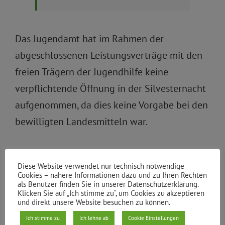
Das Jugendamt hat im Rahmen der
abgeschlossenen Leistungsverträge mit den
freien Trägern der Jugendhilfe keine
verpflichtende Öffnung in der Silvesternacht
aufgenommen, da dies keine Vorgabe bei den
bewilligten Landesmitteln war.
3. Wenn ja, welche Einrichtungen
Diese Website verwendet nur technisch notwendige
Cookies – nähere Informationen dazu und zu Ihren Rechten
sollen länger geöffnet bleiben und
als Benutzer finden Sie in unserer Datenschutzerklärung.
Klicken Sie auf „Ich stimme zu“, um Cookies zu akzeptieren
mit welchem konkreten Angebot?
und direkt unsere Website besuchen zu können.
Ich stimme zu
Ich lehne ab
Cookie Einstellungen