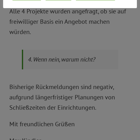
Alle 4 Projekte wurden angefragt, ob sie auf
freiwilliger Basis ein Angebot machen
würden.
4. Wenn nein, warum nicht?
Bisherige Rückmeldungen sind negativ,
aufgrund längerfristiger Planungen von
Schließzeiten der Einrichtungen.
Mit freundlichen Grüßen