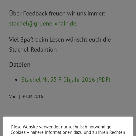
Über Feedback freuen wir uns immer:
stachel@gruene-xhain.de
.
Viel Spaß beim Lesen wünscht euch die
Stachel-Redaktion
Dateien
Stachel Nr. 55 Frühjahr 2016 (PDF)
Von
|
30.04.2016
Diese Website verwendet nur technisch notwendige
Teile den Beitrag
Cookies – nähere Informationen dazu und zu Ihren Rechten