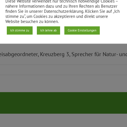
Diese Website verwendet nur technisch notwendige Cookies –
 weitere Fragen wollen wir mit folgenden Fachexpert
nähere Informationen dazu und zu Ihren Rechten als Benutzer
finden Sie in unserer Datenschutzerklärung. Klicken Sie auf „Ich
stimme zu“, um Cookies zu akzeptieren und direkt unsere
 Sprecher der Grünen
Website besuchen zu können.
ntscheid Fahrrad
Ich stimme zu
Ich lehne ab
Cookie Einstellungen
rg
eisabgeordneter, Kreuzberg 3, Sprecher für Natur- u