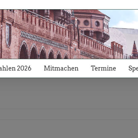
hlen 2026
Mitmachen
Termine
Sp