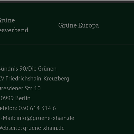
Grüne
Grüne Europa
esverband
Bündnis 90/Die Grünen
V Friedrichshain-Kreuzberg
resdener Str. 10
10999 Berlin
elefon:
030 614 314 6
E-Mail:
info@gruene-xhain.de
Webseite:
gruene-xhain.de