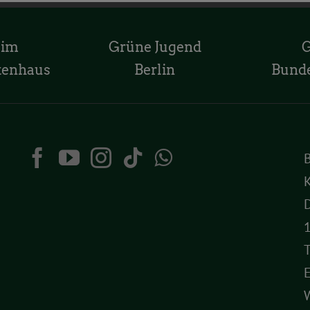
 im
Grüne Jugend
tenhaus
Berlin
Bund
K
D
T