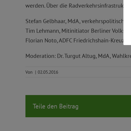
werden. Über die Radverkehrsinfrastruktur
Stefan Gelbhaar, MdA, verkehrspolitischer
Tim Lehmann, Mitinitiator Berliner Volkse
Florian Noto, ADFC Friedrichshain-Kreuzbe
Moderation: Dr. Turgut Altug, MdA, Wahlkr
Von
|
02.05.2016
Teile den Beitrag