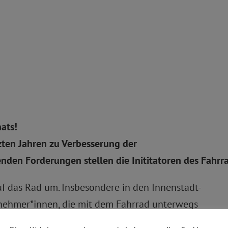
ats!
zten Jahren zu Verbesserung der
nden Forderungen stellen die Inititatoren des Fahrr
f das Rad um. Insbesondere in den Innenstadt-
eilnehmer*innen, die mit dem Fahrrad unterwegs
ern Sicherheitskonzepte zu entwickelen, die dem er